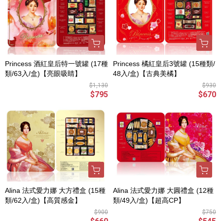
Princess 酒紅皇后特一號罐 (17種
Princess 橘紅皇后3號罐 (15種類/
類/63入/盒)【亮眼吸睛】
48入/盒)【古典美橘】
$1,130
$930
$795
$670
Alina 法式愛力娜 大方禮盒 (15種
Alina 法式愛力娜 大圓禮盒 (12種
類/62入/盒)【高質感金】
類/49入/盒)【超高CP】
$900
$750