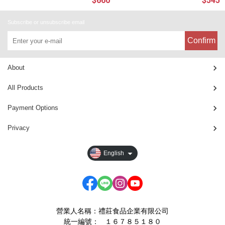
$660
$545
Subscribe or unsubscribe email
Confirm
About
All Products
Payment Options
Privacy
English
營業人名稱：禮莊食品企業有限公司
統一編號： １６７８５１８０