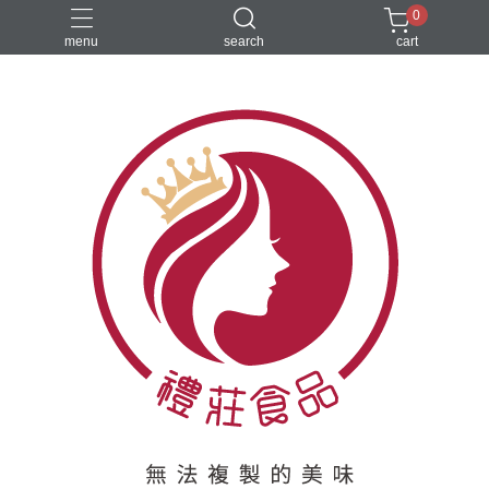
0
menu
search
cart