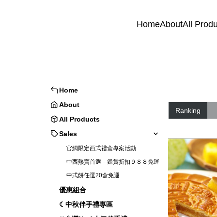
Home
About
All Prod
Home
About
Ranking
All Products
Sales
官網限定西式禮盒專案活動
中西熱賣首選－鑑賞折扣９８８免運
中式餅任選20盒免運
優惠組合
☾中秋伴手禮專區