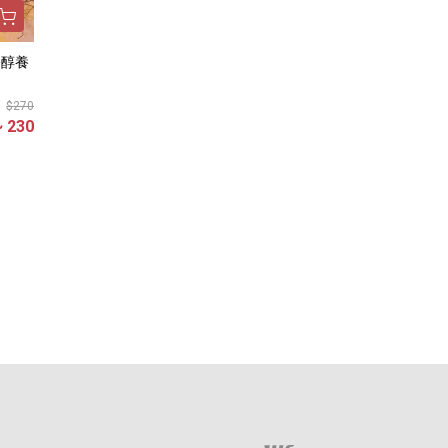
$270
~ 230