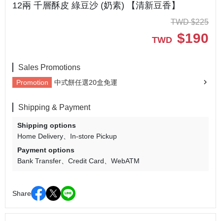
12兩 千層酥皮 綠豆沙 (奶素) 【清新豆香】
TWD
$
225
$
190
TWD
Sales Promotions
Promotion
中式餅任選20盒免運
Shipping & Payment
Shipping options
Home Delivery
In-store Pickup
Payment options
Bank Transfer
Credit Card
WebATM
Share