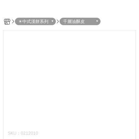
☀中式漢餅系列
千層油酥皮
SKU：
0212010