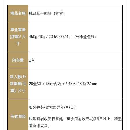
商品名稱
純綠豆平西餅（奶素）
單盒重量
(
淨重
)/
尺
450g
±
10g /
20.5*20.5*4 cm(
外紙盒包裝
)
寸
內容量
1
入
箱入數
/
外
箱重量
(
毛
20
盒
/
箱
/ 13kg
含紙袋
/ 43.6x43.6x27 cm
重
)/
尺寸
如外包裝標示
(
西元年
/
月
/
日
)
有效期限
以消費者收受日算起，至少距有效日期前6日以上，請盡
速食用完畢。