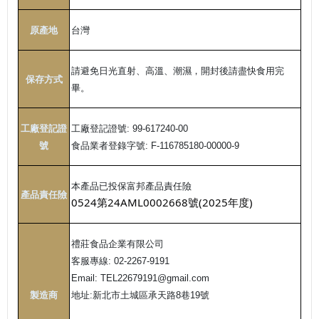
原產地
台灣
請避免日光直射、高溫、潮濕，開封後請盡快食用完
保存方式
畢。
工廠登記證
工廠登記證號
: 99-617240-00
號
食品業者登錄字號
: F-116785180-00000-9
本產品已投保富邦產品責任險
產品責任險
0524第24AML0002668號(2025年度)
禮莊食品企業有限公司
客服專線
: 02-2267-9191
Email: TEL22679191@gmail.com
製造商
地址
:
新北市土城區承天路
8
巷
19
號