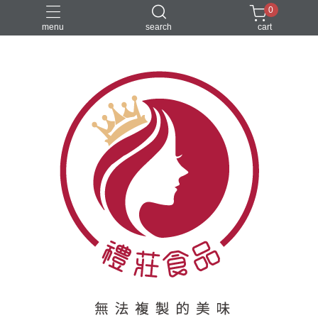
0
menu
search
cart